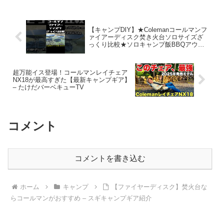
【キャンプDIY】★Colemanコールマンフ
ァイアーディスク焚き火台ソロサイズざ
っくり比較★ソロキャンプ飯BBQアウト
ドア料理☆ピコグリル☆セリアダイソー
火起こし薪割り#100均 #キャンプ#DIY –
そーだCh
超万能イス登場！コールマンレイチェア
NX18が最高すぎた【最新キャンプギア】
– たけだバーベキューTV
コメント
コメントを書き込む
ホーム
キャンプ
【ファイヤーディスク】焚火台な
らコールマンがおすすめ – スギキャンプギア紹介