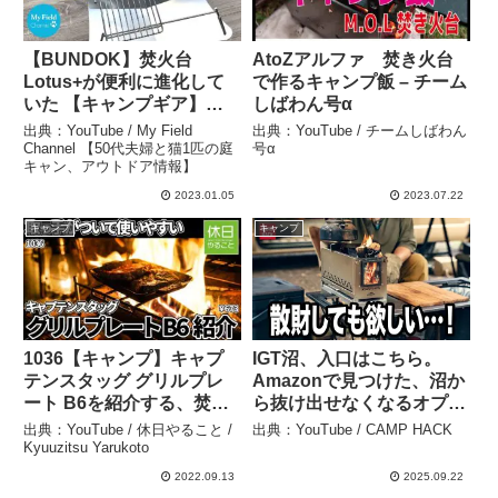
【BUNDOK】焚火台
AtoZアルファ 焚き火台
Lotus+が便利に進化して
で作るキャンプ飯 – チーム
いた 【キャンプギア】
しばわん号α
【庭キャン】 おすすめの
出典：YouTube / My Field
出典：YouTube / チームしばわん
焚き火台 – My Field
Channel 【50代夫婦と猫1匹の庭
号α
キャン、アウトドア情報】
Channel 【50代夫婦と猫1
匹の庭キャン、アウトドア
2023.01.05
2023.07.22
情報】
キャンプ
キャンプ
1036【キャンプ】キャプ
IGT沼、入口はこちら。
テンスタッグ グリルプレ
Amazonで見つけた、沼か
ート B6を紹介する、焚き
ら抜け出せなくなるオプシ
火台で肉を焼く – 休日やる
ョン例5選 – CAMP HACK
出典：YouTube / 休日やること /
出典：YouTube / CAMP HACK
こと / Kyuuzitsu Yarukoto
Kyuuzitsu Yarukoto
2022.09.13
2025.09.22