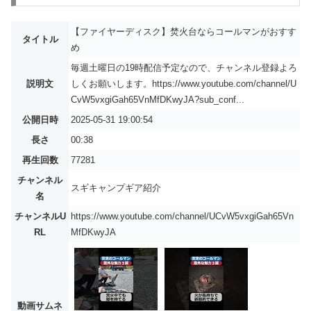
【ファイヤーディスク】焚火台ならコールマンがおすす
タイトル
め
毎週土曜日の19時配信予定なので、チャンネル登録よろ
説明文
しくお願いします。https://www.youtube.com/channel/U
CvW5vxgiGah65VnMfDKwyJA?sub_conf...
公開日時
2025-05-31 19:00:54
長さ
00:38
再生回数
77281
チャンネル
スギキャンプギア紹介
名
チャンネルU
https://www.youtube.com/channel/UCvW5vxgiGah65Vn
RL
MfDKwyJA
動画サムネ