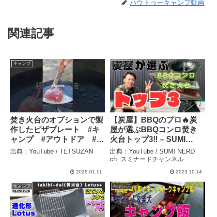
ハウトゥーキャンプ動画
関連記事
キャンプ
キャンプ
焚き火台のオプションで製
【炭屋】BBQのプロ🔥炭
作したピザプレート #キ
屋が選ぶBBQコンロ焚き
ャンプ #アウトドア #キ
火台トップ3‼️ – SUMI
ャンプ飯 #焚き火台 #野営
NERD ch. スミナードチャ
出典：YouTube / TETSUZAN
出典：YouTube / SUMI NERD
#キャンプ道具 #キャンプ
ンネル
ch. スミナードチャンネル
ギア #camping #camp –
2025.01.11
2023.10.14
TETSUZAN
キャンプ
キャンプ