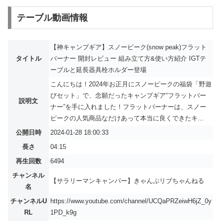
テーブル動画情報
【神キャンプギア】スノーピーク(snow peak)フラット
タイトル
バーナー 開封レビュー 組み立て方&使い方紹介 IGTテ
ーブルと延長器具栓ホルダー登場
こんにちは！2024年お正月にスノーピークの福袋「野遊
びセット」で、念願だったキャンプギア“フラットバー
説明文
ナー”を手に入れました！フラットバーナーは、スノー
ピークの人気商品なだけあって本当に良くできたキ...
公開日時
2024-01-28 18:00:33
長さ
04:15
再生回数
6494
チャンネル
【サラリーマンキャンパー】きゃんぷリブちゃんねる
名
チャンネルU
https://www.youtube.com/channel/UCQaPRZeiwH6jZ_0y
RL
1PD_k9g