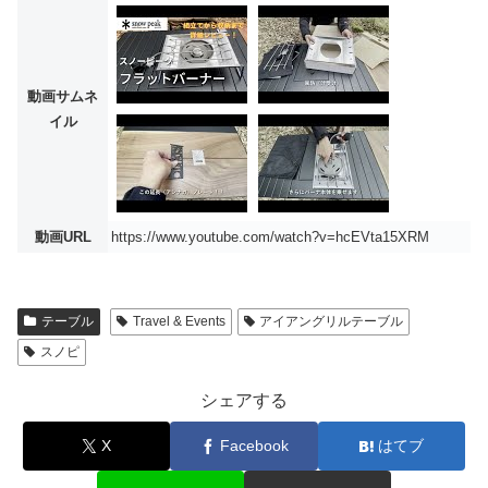
動画サムネ
イル
動画URL
https://www.youtube.com/watch?v=hcEVta15XRM
テーブル
Travel & Events
アイアングリルテーブル
スノピ
シェアする
X
Facebook
はてブ