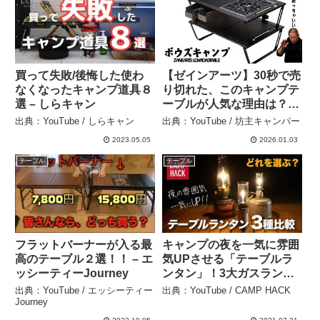
買って失敗/後悔した使わ
【ゼインアーツ】30秒で売
なくなったキャンプ道具８
り切れた、このキャンプテ
選 – しらキャン
ーブルが人気な理由は？ –
坊主キャンパー
出典：YouTube / しらキャン
出典：YouTube / 坊主キャンパー
2023.05.05
2026.01.03
テーブル
テーブル
フラットバーナーが入る最
キャンプの夜を一気に雰囲
高のテーブル２選！！ – エ
気UPさせる「テーブルラ
ッシーティーJourney
ンタン」！3大ガスランタ
ンを比較 – CAMP HACK
出典：YouTube / エッシーティー
出典：YouTube / CAMP HACK
Journey