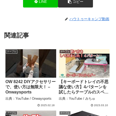
LINE
コピー
ハウトゥーキャンプ動画
関連記事
テーブル
テーブル
OW 8242 DIYアクセサリー
【キーボードトレイの不思
で、使い方は無限大！ –
議な使い方】4パターンを
Onwaysports
試したらテーブルのスペー
スがあっという間に便利に
出典：YouTube / Onwaysports
出典：YouTube / みちゅ
♪【後付け簡単DIY】 – み
2025.02.18
2023.03.10
ちゅ[michuCh]
テーブル
テーブル