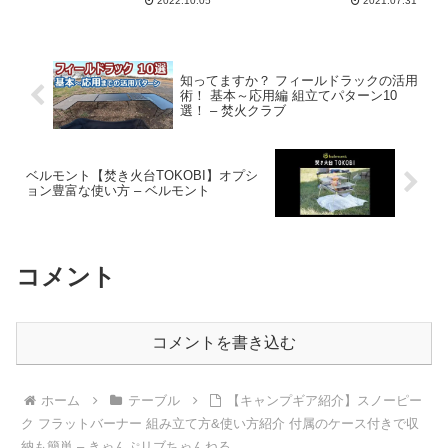
2022.10.05
2021.07.31
知ってますか？ フィールドラックの活用
術！ 基本～応用編 組立てパターン10
選！ – 焚火クラブ
ベルモント【焚き火台TOKOBI】オプシ
ョン豊富な使い方 – ベルモント
コメント
コメントを書き込む
ホーム
テーブル
【キャンプギア紹介】スノーピー
ク フラットバーナー 組み立て方&使い方紹介 付属のケース付きで収
納も簡単 – きゃんぷリブちゃんねる