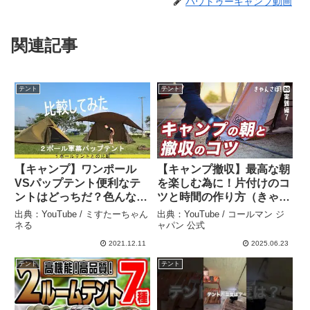
ハウトゥーキャンプ動画
関連記事
テント
テント
【キャンプ】ワンポール
【キャンプ撤収】最高な朝
VSパップテント便利なテ
を楽しむ為に！片付けのコ
ントはどっちだ？色んな使
ツと時間の作り方（きゃん
い方で用途が変わる – ミす
さぽ！#20） – コールマン
出典：YouTube / ミすたーちゃん
出典：YouTube / コールマン ジ
たーちゃんネる
ジャパン 公式
ネる
ャパン 公式
2021.12.11
2025.06.23
テント
テント