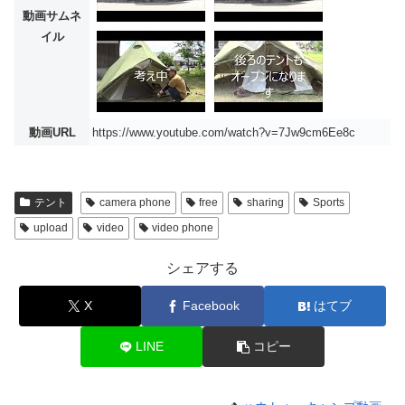
動画サムネ
イル
動画URL
https://www.youtube.com/watch?v=7Jw9cm6Ee8c
テント
camera phone
free
sharing
Sports
upload
video
video phone
シェアする
X
Facebook
はてブ
LINE
コピー