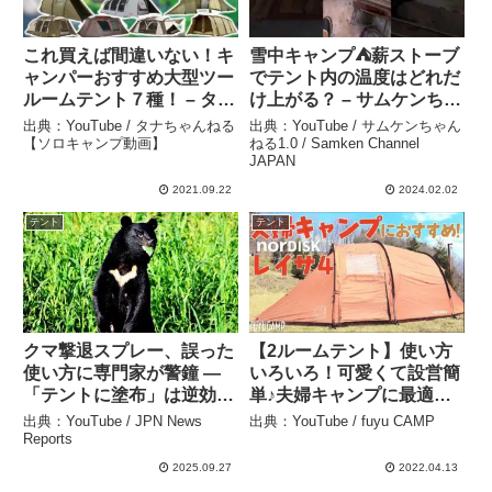
これ買えば間違いない！キ
雪中キャンプ⛺️薪ストーブ
ャンパーおすすめ大型ツー
でテント内の温度はどれだ
ルームテント７種！ – タナ
け上がる？ – サムケンちゃ
ちゃんねる【ソロキャンプ
んねる1.0 / Samken
出典：YouTube / タナちゃんねる
出典：YouTube / サムケンちゃん
動画】
Channel JAPAN
【ソロキャンプ動画】
ねる1.0 / Samken Channel
JAPAN
2021.09.22
2024.02.02
テント
テント
クマ撃退スプレー、誤った
【2ルームテント】使い方
使い方に専門家が警鐘 ―
いろいろ！可愛くて設営簡
「テントに塗布」は逆効果
単♪夫婦キャンプに最適お
でクマを引き寄せる危険性
すすめテント【レビュー】
出典：YouTube / JPN News
出典：YouTube / fuyu CAMP
– JPN News Reports
– fuyu CAMP
Reports
2025.09.27
2022.04.13