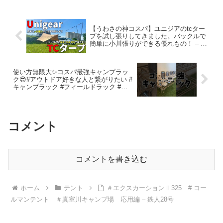
【うわさの神コスパ】ユニジアのtcター
プを試し張りしてきました。バックルで
簡単に小川張りができる優れもの！ – 週
末アウトドア家族【キャンプ・車中泊】
使い方無限大✨コスパ最強キャンプラッ
ク😎#アウトドア好きな人と繋がりたい #
キャンプラック #フィールドラック #キ
ャンプ – 【公式】モグラ隊長
コメント
コメントを書き込む
ホーム
テント
＃エクスカーションⅡ325 # コー
ルマンテント ＃真室川キャンプ場 応用編 – 鉄人28号