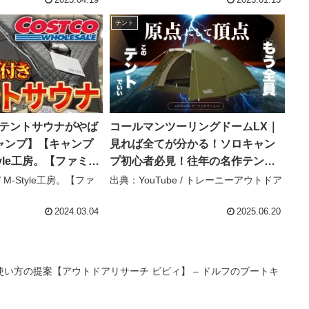
CAMP GEAR HACK -2nd-
2023.04.19
2023.01.13
テント
格安テントサウナがやば
コールマンツーリングドームLX｜
ャンプ】【キャンプ
見れば全てが分かる！ソロキャン
Style工房。【ファミリ
プ初心者必見！往年の名作テント
を徹底解説！ – トレーニーアウト
/ M-Style工房。【ファ
出典：YouTube / トレーニーアウトドア
】
ドア
2024.03.04
2025.06.20
い方の提案【アウトドアリサーチ ビビィ】 – ドルフのブートキ