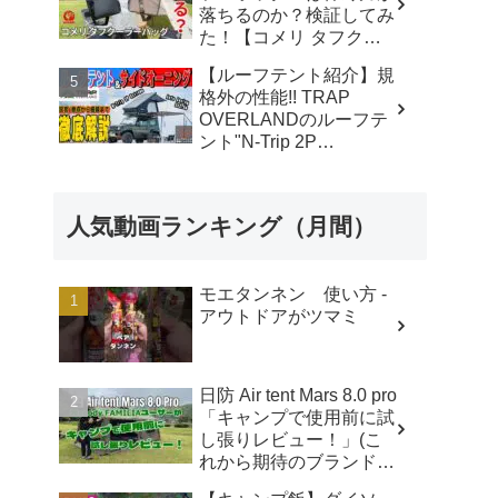
落ちるのか？検証してみ
た！【コメリ タフクー
ラーバッグ】色によって
【ルーフテント紹介】規
保冷力が違う？ - あきと
格外の性能!! TRAP
ぶキャンプ
OVERLANDのルーフテ
ント"N-Trip 2P
Extreme"とサイドオーニ
ング"Auto Awning
2x2.5m"を徹底解説!! - ル
人気動画ランキング（月間）
ーフテントのレンタル・
販売・取付・買取
【STRAYCATS】
モエタンネン 使い方 -
アウトドアがツマミ
日防 Air tent Mars 8.0 pro
「キャンプで使用前に試
し張りレビュー！」(こ
れから期待のブランド・
エアテント・日本ブラン