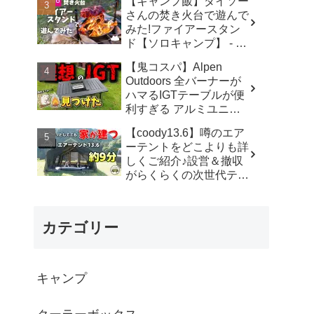
【キャンプ飯】ダイソー
ド・元coodyユーザー) -
さんの焚き火台で遊んで
YOSHIHIRO
みた!ファイアースタン
OUTDOORS-AIR TENT
ド【ソロキャンプ】 - も
CAMPER
ちりすcamp
【鬼コスパ】Alpen
Outdoors 全バーナーが
ハマるIGTテーブルが便
利すぎる アルミユニッ
トテーブル 88 110《キ
【coody13.6】噂のエア
ャンプ道具 アウトドア
ーテントをどこよりも詳
初心者 家族 ファミリー
しくご紹介♪設営＆撤収
選び方 使い方》 - ｺﾝﾊﾟｸﾄ
がらくらくの次世代テン
ｷﾞｱ紹介★バイク野営部
ト！【coody】 - ちゃん
ねるいのば
カテゴリー
キャンプ