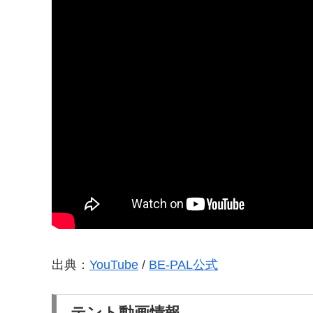
出典：
YouTube
/
BE-PAL公式
テント動画情報