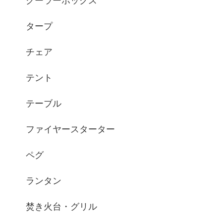
クーラーボックス
タープ
チェア
テント
テーブル
ファイヤースターター
ペグ
ランタン
焚き火台・グリル