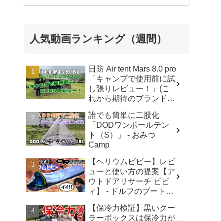
人気動画ランキング（週間）
日防 Air tent Mars 8.0 pro
「キャンプで使用前に試
し張りレビュー！」(こ
れから期待のブランド・
エアテント・日本ブラン
誰でも簡単に二股化
ド・元coodyユーザー) -
「DODワンポールテン
YOSHIHIRO
ト（S）」 - おみつ
OUTDOORS-AIR TENT
Camp
CAMPER
【ヘリウムビビー】レビ
ューと使い方の提案【ア
ウトドアリサーチ ビビ
ィ】 - ドルフのブートキ
ャンプ
【保冷力検証】黒いクー
ラーボックスは保冷力が