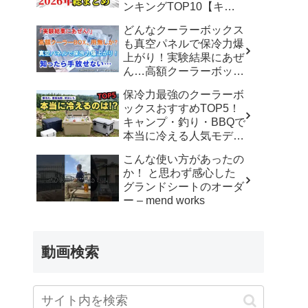
ンキングTOP10【キャ
ンプ道具 キャンプギア
どんなクーラーボックス
アウトドア】 – ヤミツキ
も真空パネルで保冷力爆
ソロキャンプ
上がり！実験結果にあぜ
ん…高額クーラーボック
スはもう不要！？ – 男の
保冷力最強のクーラーボ
こだわりチャンネル
ックスおすすめTOP5！
キャンプ・釣り・BBQで
本当に冷える人気モデル
厳選【2026年最新版】 –
こんな使い方があったの
本日のおすすめTOP
か！ と思わず感心した
グランドシートのオーダ
ー – mend works
動画検索