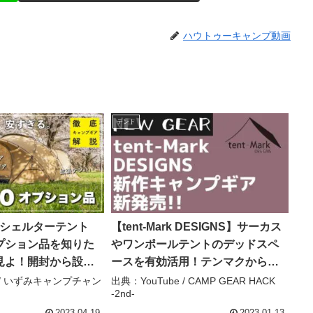
ハウトゥーキャンプ動画
テント
P「シェルターテント
【tent-Mark DESIGNS】サーカス
オプション品を知りた
やワンポールテントのデッドスペ
見よ！開封から設営
ースを有効活用！テンマクから
ー！ – いずみキャ
『サーカスラック』が新登場！
e / いずみキャンプチャン
出典：YouTube / CAMP GEAR HACK
-2nd-
ル
【キャンプギア】テンマク –