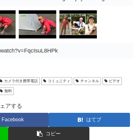
m/watch?v=FqcIsuL8HPk
カメラ付き携帯電話
コミュニティ
チャンネル
ビデオ
無料
ェアする
Facebook
はてブ
コピー