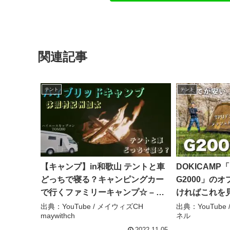
関連記事
テント
テント
【キャンプ】in和歌山 テントと車
DOKICAM
どっちで寝る？キャンピングカー
G2000」の
で行くファミリーキャンプ☆ – メ
ければこれを
イウィズCH maywithch
まで徹底レビュ
出典：YouTube / メイウィズCH
出典：YouTub
maywithch
ネル
ンプチャンネ