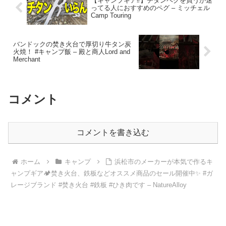
【キャンプギア⁉️】チタンペグを買うか迷
ってる人におすすめのペグ – ミッチェル
Camp Touring
バンドックの焚き火台で厚切り牛タン炭
火焼！ #キャンプ飯 – 殿と商人Lord and
Merchant
コメント
コメントを書き込む
ホーム
キャンプ
浜松市のメーカーが本気で作るキ
ャンプギア🏕️焚き火台、鉄板などオススメ商品のセール開催中✨ #ガ
レージブランド #焚き火台 #鉄板 #ひき肉です – NatureAlloy