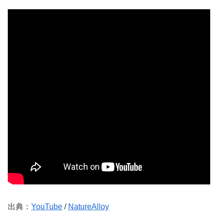
出典：
YouTube
/
NatureAlloy