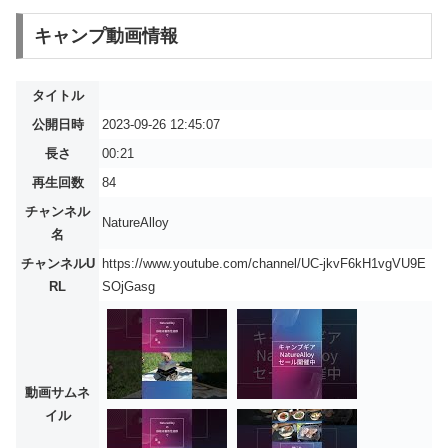
キャンプ動画情報
タイトル
公開日時
2023-09-26 12:45:07
長さ
00:21
再生回数
84
チャンネル
NatureAlloy
名
チャンネルU
https://www.youtube.com/channel/UC-jkvF6kH1vgVU9E
RL
SOjGasg
動画サムネ
イル