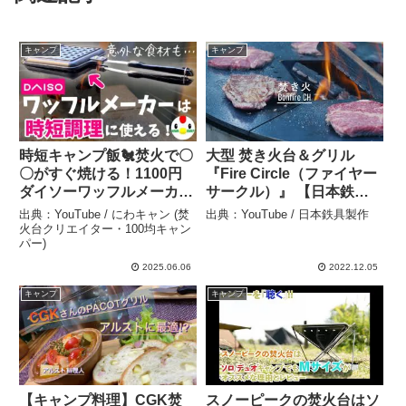
キャンプ
キャンプ
時短キャンプ飯🐔焚火で〇
大型 焚き火台＆グリル
〇がすぐ焼ける！1100円
『Fire Circle（ファイヤー
ダイソーワッフルメーカー
サークル）』 【日本鉄具
のだけじゃない使い方
製作】 – 日本鉄具製作
出典：YouTube / にわキャン (焚
出典：YouTube / 日本鉄具製作
#199 – にわキャン (焚火台
火台クリエイター・100均キャン
パー)
クリエイター・100均キャ
ンパー)
2025.06.06
2022.12.05
キャンプ
キャンプ
【キャンプ料理】CGK焚
スノーピークの焚火台はソ