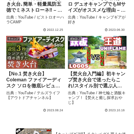
き火台､簡単・軽量風防五
ロ デュオキャンプでもMサ
徳でミネストローネ‼︎ – ビ
イズがオススメな理由 – キ
ストロオーハラCAMP
ャンプギアが好き
出典：YouTube / ビストロオーハ
出典：YouTube / キャンプギアが
ラCAMP
好き
2022.12.25
2023.06.30
キャンプ
キャンプ
【No.1 焚き火台】
【焚火台入門編】初キャン
Coleman ファイアーディ
プ焚き火台で迷ったらこ
スク ソロを徹底レビュ
れ!スタイル別で選ぶ人気
ー！簡単設営！コスパ最強
の２台を紹介。 – 神七輪と
出典：YouTube / テルズライフ
出典：YouTube / 神七輪と酒飯キ
な焚き火台！ #coleman #
酒飯キャンプ！【焚火と癒
【アウトドアチャンネル】
ャンプ！【焚火と癒し探求おや
じ】
コールマン #焚き火台 #フ
し探求おやじ】
ァイアーディスク #キャン
2023.08.24
2023.10.16
プ – テルズライフ 【アウ
トドアチャンネル】