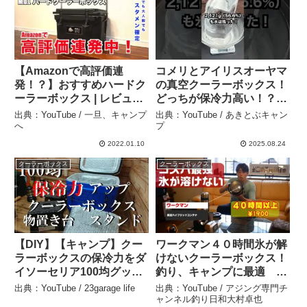
【Amazonで高評価連
コメリとアイリスオーヤマ
発！？】おすすめハードク
の真空クーラーボックス！
ーラーボックス | レビュー
どっちが保冷力高い！？ –
&保冷力検証 – 一旦、キャ
あきとぶキャンプ
出典：YouTube / 一旦、キャンプ
出典：YouTube / あきとぶキャン
ンプへ
へ
プ
2022.01.10
2025.08.24
クーラーボックス
クーラーボックス
【DIY】【キャンプ】クー
ワークマン４０時間氷が解
ラーボックスの保冷力をダ
けないクーラーボックス！
イソーセリア100均グッツ
釣り、キャンプに最適
でアップ！使い勝手も向上
「真空ハイブリッドコンテ
出典：YouTube / 23garage life
出典：YouTube / アジング専門チ
し1100円！しかも簡単に
ナ」コスパ最強の１９００
ャンネル釣り日和大村卓也