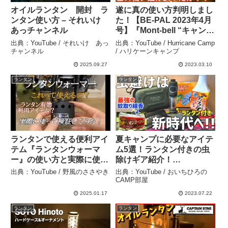
オイルランタン 開封 ラ
遂に真の使い方判明しまし
ンタン使い方 – それいけ
た！【BE-PAL 2023年4月
あっチャンネル
号】『Mont-bell “キャン
プ・ツールBOX”セット』
出典：YouTube / それいけ あっ
出典：YouTube / Hurricane Camp
の真の使い方が遂に判明！
チャンネル
/ ハリケーンキャンプ
【キャンプ道具】【ビーパ
2025.09.27
2023.03.10
ル特別付録】【ゴールゼ
ランタン
ランタン
ロ】#483 – Hurricane
Camp / ハリケーンキャン
プ
ランタンで使える便利アイ
夏キャンプに必要なアイテ
テム『ランタンウォーマ
ム5選！ランタン付きの虫
ー』の使い方と実際に使っ
除けギア紹介！
た検証結果！注意点も – 野
【FLEXRAIL TINY
出典：YouTube / 野風のささやき
出典：YouTube / おいちひろの
風のささやき
REPEL】 – おいちひろの
CAMP部屋
CAMP部屋
2025.01.17
2023.07.22
ランタン
ランタン