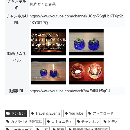
チャンネル
純粋どくだみ茶
名
チャンネルU
https://www.youtube.com/channel/UCgpRSqfHcKTXp9b
RL
JKY0ITPQ
動画サムネ
イル
動画URL
https://www.youtube.com/watch?v=Edl6Lk5qC-I
ランタン
Travel & Events
YouTube
アップロード
カメラ付き携帯電話
コミュニティ
チャンネル
ビデオ
ユーチューブ
共有
動画
動画機能付き携帯電話