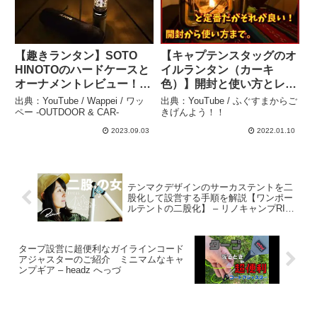
【趣きランタン】SOTO
【キャプテンスタッグのオ
HINOTOのハードケースと
イルランタン（カーキ
オーナメントレビュー！
色）】開封と使い方とレビ
【キャンプギア】 –
ュー！！ – ふぐすまからご
出典：YouTube / Wappei / ワッ
出典：YouTube / ふぐすまからご
Wappei / ワッペー -
きげんよう！！
ペー -OUTDOOR & CAR-
きげんよう！！
OUTDOOR & CAR-
2023.09.03
2022.01.10
テンマクデザインのサーカステントを二
股化して設営する手順を解説【ワンポー
ルテントの二股化】 – リノキャンプRINO
CAMP
タープ設営に超便利なガイラインコード
アジャスターのご紹介 ミニマムなキャ
ンプギア – headz へっづ