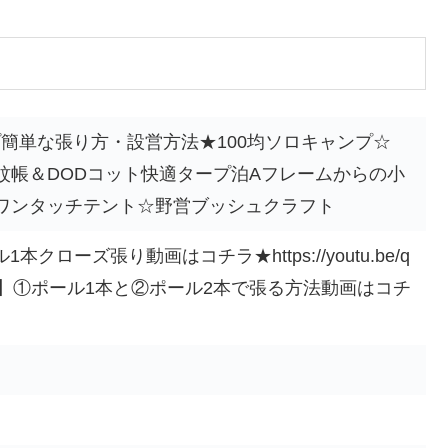
簡単な張り方・設営方法★100均ソロキャンプ☆
蚊帳＆DODコット快適タープ泊Aフレームからの小
ワンタッチテント☆野営ブッシュクラフト
クローズ張り動画はコチラ★https://youtu.be/q
タープ】①ポール1本と②ポール2本で張る方法動画はコチ