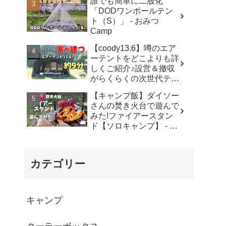
誰でも簡単に二股化
ド・元coodyユーザー) -
「DODワンポールテン
YOSHIHIRO
ト（S）」 - おみつ
OUTDOORS-AIR TENT
Camp
CAMPER
【coody13.6】噂のエア
ーテントをどこよりも詳
しくご紹介♪設営＆撤収
がらくらくの次世代テン
ト！【coody】 - ちゃん
【キャンプ飯】ダイソー
ねるいのば
さんの焚き火台で遊んで
みた!ファイアースタン
ド【ソロキャンプ】 - も
ちりすcamp
カテゴリー
キャンプ