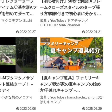
子】レクタータープ
【初心者向け】50秒で解説!Aフレ
アイテム♡基本形Aフ
ームクローズスタイルのタープ張
プを初めて張ってみ
り方!図解付きで初心者に分かりや
ロ美アン Sachi
すい！ OUTDOOR MAN/アウトド
/ マクロ美アン Sachi
出典：YouTube / ドアチャン／
OUTDOOR MAN channel
アマン – ドアチャン／OUTDOOR
MAN channel
2022.09.27
2022.01.21
タープ
ールMフタマタノサソ
【夏キャンプ道具】ファミリーキ
ト連結タープ！ –
ャンプ/我が家の夏キャンプの始め
ロディ
方/子連れキャンプ –
hana,hachi,camp はなはちキャン
e / 小さな想のメロディ
出典：YouTube / hana,hachi,camp はな
はちキャンプ
プ
2023.09.06
2025.06.29