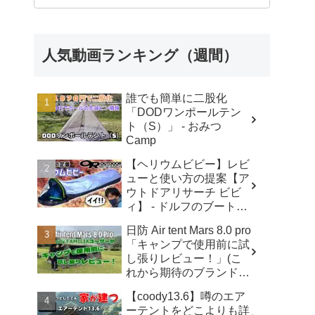
人気動画ランキング（週間）
誰でも簡単に二股化
「DODワンポールテン
ト（S）」 - おみつ
Camp
【ヘリウムビビー】レビ
ューと使い方の提案【ア
ウトドアリサーチ ビビ
ィ】 - ドルフのブートキ
ャンプ
日防 Air tent Mars 8.0 pro
「キャンプで使用前に試
し張りレビュー！」(こ
れから期待のブランド・
エアテント・日本ブラン
【coody13.6】噂のエア
ド・元coodyユーザー) -
ーテントをどこよりも詳
YOSHIHIRO