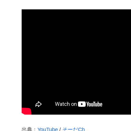
出典：
YouTube
/
そーだCh