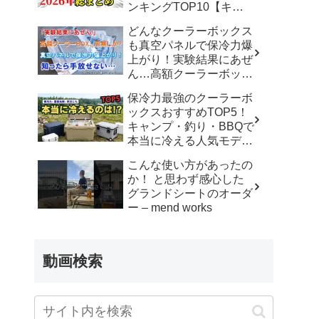
ンキングTOP10【キャ
ンプ道具 キャンプギア
どんなクーラーボックス
アウトドア】 – ヤミツキ
も真空パネルで保冷力爆
ソロキャンプ
上がり！実験結果にあぜ
ん…高額クーラーボック
スはもう不要！？ – 男の
保冷力最強のクーラーボ
こだわりチャンネル
ックスおすすめTOP5！
キャンプ・釣り・BBQで
本当に冷える人気モデル
厳選【2026年最新版】 –
こんな使い方があったの
本日のおすすめTOP
か！ と思わず感心した
グランドシートのオーダ
ー – mend works
動画検索