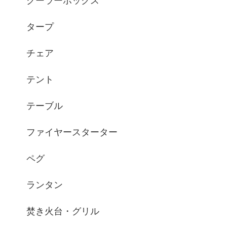
クーラーボックス
タープ
チェア
テント
テーブル
ファイヤースターター
ペグ
ランタン
焚き火台・グリル