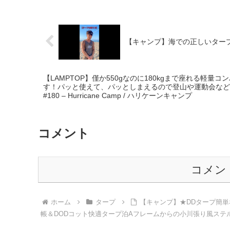
【キャンプ】海での正しいタープ
【LAMPTOP】僅か550gなのに180kgまで座れる軽
す！パッと使えて、パッとしまえるので登山や運動会など
#180 – Hurricane Camp / ハリケーンキャンプ
コメント
コメン
ホーム
タープ
【キャンプ】★DDタープ簡単
帳＆DODコット快適タープ泊Aフレームからの小川張り風ステル