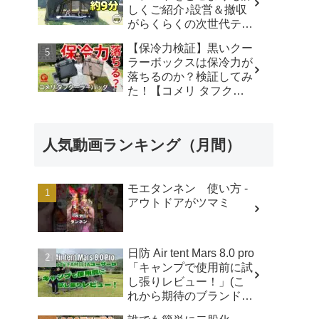
しくご紹介♪設営＆撤収
OUTDOORS-AIR TENT
がらくらくの次世代テン
CAMPER
ト！【coody】 - ちゃん
【保冷力検証】黒いクー
ねるいのば
ラーボックスは保冷力が
落ちるのか？検証してみ
た！【コメリ タフクー
ラーバッグ】色によって
保冷力が違う？ - あきと
ぶキャンプ
人気動画ランキング（月間）
モエタンネン 使い方 -
アウトドアがツマミ
日防 Air tent Mars 8.0 pro
「キャンプで使用前に試
し張りレビュー！」(こ
れから期待のブランド・
エアテント・日本ブラン