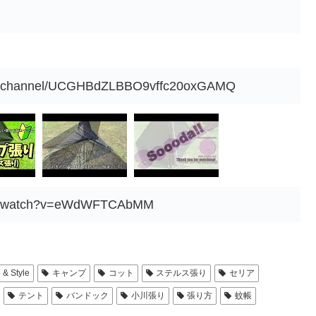
om/channel/UCGHBdZLBBO9vffc20oxGAMQ
com/watch?v=eWdWFTCAbMM
 & Style
キャンプ
コット
ステルス張り
セリア
テント
バンドック
小川張り
張り方
蚊帳