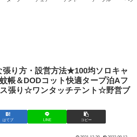
張り方・設営方法★100均ソロキャ
蚊帳＆DODコット快適タープ泊Aフ
ス張り☆ワンタッチテント☆野営ブ
はてブ
LINE
コピー