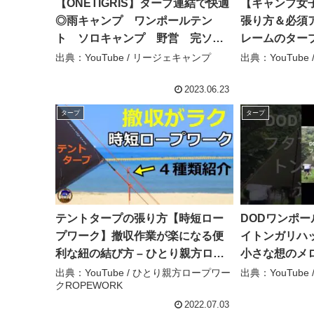
【ONETIGRIS】タープ連結で快適
【キャンプ女
◎雨キャンプ ワンポールテン
張り方＆必須
ト ソロキャンプ 野営 完ソロ –
レームのター
リージェキャンプ
た468 – マク
出典：YouTube / リージェキャンプ
出典：YouTube 
2023.06.23
タープ
タープ
テントタープの張り方【時短ロー
DODワンポ
プワーク】撤収作業が楽になる便
イトンガリハッ
利な紐の結び方 – ひとり親方ロー
小さな想のメ
プワークROPEWORK
出典：YouTube / ひとり親方ロープワー
出典：YouTub
クROPEWORK
2022.07.03