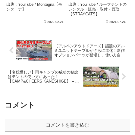
ナ） – Montagna【モンタ
ト”N-Trip 2P Extreme”と
出典：YouTube / Montagna【モ
出典：YouTube / ルーフテントの
ーナ】
サイドオーニング”Auto
ンターナ】
レンタル・販売・取付・買取
【STRAYCATS】
Awning 2×2.5m”を徹底解
説!! – ルーフテントのレン
2022.02.21
2024.07.24
タル・販売・取付・買取
【STRAYCATS】
【アルペンアウトドアーズ】話題のアル
ミユニットテーブルがさらに進化！新作
オプションパーツが登場し、使い方自由
自在！ – サリーのキャンプチャンネル
【名残惜しい】雨キャンプの成功の秘訣
はテントの使い方にあった！
【CAMP&CHEERS KANESHIGE】 – む
ぎキャン△【ダックス犬と夫婦キャン
プ】
コメント
コメントを書き込む