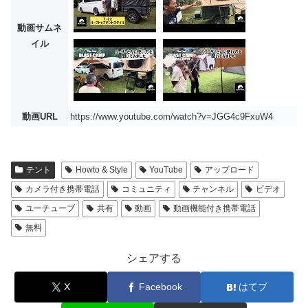
動画サムネ
イル
動画URL
https://www.youtube.com/watch?v=JGG4c9FxuW4
テント
Howto & Style
YouTube
アップロード
カメラ付き携帯電話
コミュニティ
チャンネル
ビデオ
ユーチューブ
共有
動画
動画機能付き携帯電話
無料
シェアする
X
Facebook
はてブ