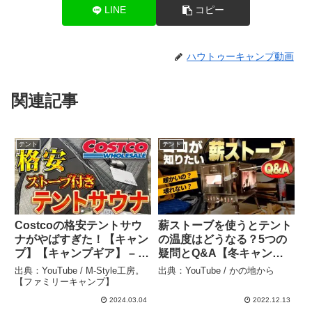
LINE
コピー
ハウトゥーキャンプ動画
関連記事
テント
テント
Costcoの格安テントサウ
薪ストーブを使うとテント
ナがやばすぎた！【キャン
の温度はどうなる？5つの
プ】【キャンプギア】 – M-
疑問とQ&A【冬キャンプ
Style工房。【ファミリー
とワンランク上の焚き火】
出典：YouTube / M-Style工房。
出典：YouTube / かの地から
キャンプ】
– かの地から
【ファミリーキャンプ】
2024.03.04
2022.12.13