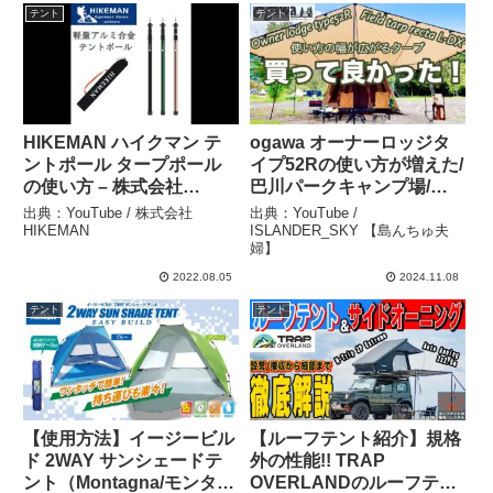
テント
テント
HIKEMAN ハイクマン テ
ogawa オーナーロッジタ
ントポール タープポール
イプ52Rの使い方が増えた/
の使い方 – 株式会社
巴川パークキャンプ場/夫
HIKEMAN
婦キャンプ/カメムシ退治 –
出典：YouTube / 株式会社
出典：YouTube /
ISLANDER_SKY 【島んち
HIKEMAN
ISLANDER_SKY 【島んちゅ夫
婦】
ゅ夫婦】
2022.08.05
2024.11.08
テント
テント
【使用方法】イージービル
【ルーフテント紹介】規格
ド 2WAY サンシェードテ
外の性能!! TRAP
ント（Montagna/モンター
OVERLANDのルーフテン