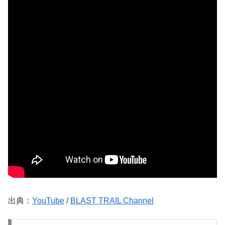
出典：
YouTube
/
BLAST TRAIL Channel