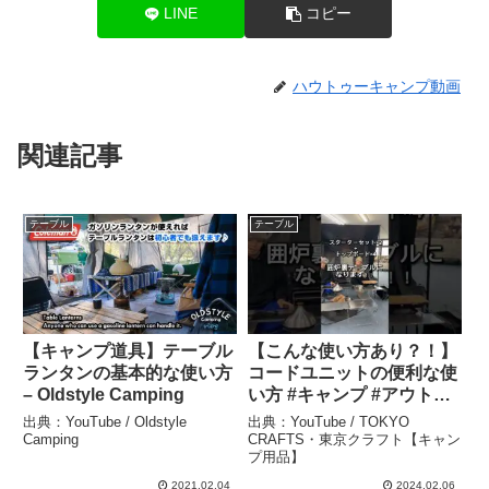
LINE
コピー
ハウトゥーキャンプ動画
関連記事
テーブル
テーブル
【キャンプ道具】テーブル
【こんな使い方あり？！】
ランタンの基本的な使い方
コードユニットの便利な使
– Oldstyle Camping
い方 #キャンプ #アウトド
ア #ソロキャンプ#shorts
出典：YouTube / Oldstyle
出典：YouTube / TOKYO
– TOKYO CRAFTS・東京
Camping
CRAFTS・東京クラフト【キャン
プ用品】
クラフト【キャンプ用品】
2021.02.04
2024.02.06