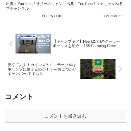
作オプションパーツが登場
円 ソロ＆ファミリー
出典：YouTube / サリーのキャン
出典：YouTube / タナちゃんねる
し、使い方自由自在！ – サ
OK【マルチフレームテー
プチャンネル
リーのキャンプチャンネル
ブル】高さ調整もTOKYO
2025.11.08
2025.01.27
CRAFTS – タナちゃんね
る
【キャンプギア】Neer(ニア)のクーラー
ボックスを紹介 – 138 Camping Crew
安くて丈夫！カインズのミニテーブルは
キャンプに使えるのか！？ – おこづかい
キャンパー すずもり
コメント
コメントを書き込む