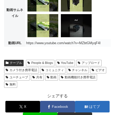
動画サムネ
イル
動画URL
https://www.youtube.com/watch?v=MZbtGMyqF4I
テーブル
People & Blogs
YouTube
アップロード
カメラ付き携帯電話
コミュニティ
チャンネル
ビデオ
ユーチューブ
共有
動画
動画機能付き携帯電話
無料
シェアする
X
Facebook
はてブ