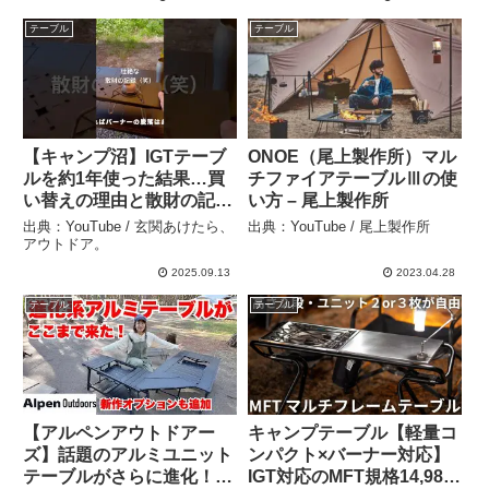
テーブル
テーブル
【キャンプ沼】IGTテーブ
ONOE（尾上製作所）マル
ルを約1年使った結果…買
チファイアテーブルⅢの使
い替えの理由と散財の記
い方 – 尾上製作所
録 #IGTテーブル #キャン
出典：YouTube / 玄関あけたら、
出典：YouTube / 尾上製作所
プギア #キャンプ初心者 #
アウトドア。
アウトドア – 玄関あけた
2025.09.13
2023.04.28
ら、アウトドア。
テーブル
テーブル
【アルペンアウトドアー
キャンプテーブル【軽量コ
ズ】話題のアルミユニット
ンパクト×バーナー対応】
テーブルがさらに進化！新
IGT対応のMFT規格14,980