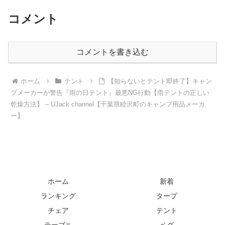
コメント
コメントを書き込む
ホーム
テント
【知らないとテント即終了】キャン
プメーカーが警告『雨の日テント』最悪NG行動【雨テントの正しい
乾燥方法】 – UJack channel【千葉県睦沢町のキャンプ用品メーカ
ー】
ホーム
新着
ランキング
タープ
チェア
テント