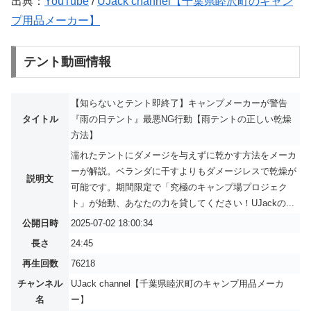
出典：
YouTube
/
UJack channel【千葉県睦沢町のキャン
プ用品メーカー】
テント動画情報
【知らないとテント即終了】キャンプメーカーが警告
タイトル
『雨の日テント』最悪NG行動【雨テントの正しい乾燥
方法】
濡れたテントにダメージを与えずに乾かす方法をメーカ
ーが解説。ベランダに干すよりもダメージレスで乾燥が
説明文
可能です。期間限定で「究極のキャンプ場プロジェク
ト」が始動、あなたの力を貸してください！UJackの...
公開日時
2025-07-02 18:00:34
長さ
24:45
再生回数
76218
チャンネル
UJack channel【千葉県睦沢町のキャンプ用品メーカ
名
ー】