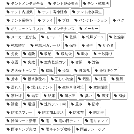
テントメンテ完全版
テント乾燥失敗
テント乾燥法
テント内湿気
テント寿命延命
テント撥水再生
テント長持ち
フライ
プロ
ベンチレーション
ペグ
ポリコットン手入れ
メンテナンス
メーカー
メーカー直伝技
モールド
乾燥
乾燥ブース
乾燥剤
乾燥時間
乾燥用ガレージ
保管
修理
初心者
劣化
危険
収納
収納袋
吸水
土砂降り
夜露
失敗
室内乾燥コツ
密閉
対策
悪天候キャンプ
掃除
換気
換気孔
撤収後ケア
撥水
撥水剤塗布
正しい乾燥
気温
注意
湿気
濡れた
濡れたテント
生乾き臭対策
空気循環
紫外線
結束
結露
耐水圧
臭い
裏技
補修
講座
透湿
速乾テント術
重さ
防水
防水スプレー
防水加工復活
防水布
防水性
除湿シート活用
雨
雨の日テント
雨キャンプ
雨キャンプ失敗
雨キャンプ攻略
雨後テントケア