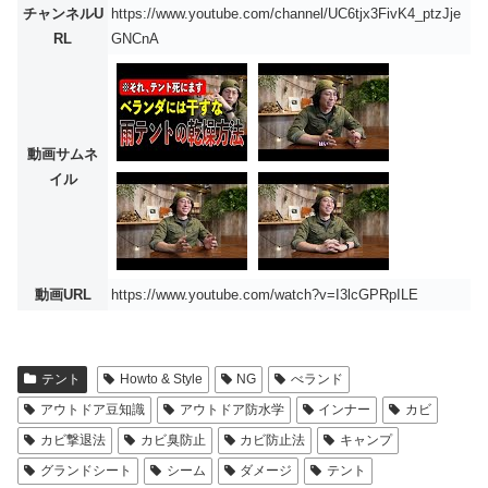
チャンネルU
https://www.youtube.com/channel/UC6tjx3FivK4_ptzJje
RL
GNCnA
動画サムネ
イル
動画URL
https://www.youtube.com/watch?v=I3lcGPRpILE
テント
Howto & Style
NG
べランド
アウトドア豆知識
アウトドア防水学
インナー
カビ
カビ撃退法
カビ臭防止
カビ防止法
キャンプ
グランドシート
シーム
ダメージ
テント