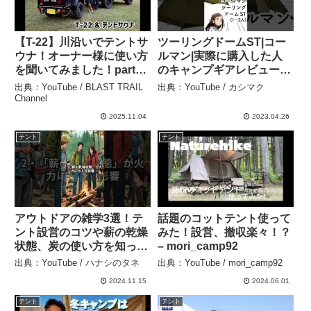
【T-22】川沿いでテントサ
ツーリングドームST|コー
ウナ！オーナー様に使い方
ルマン|実際に購入した人
を聞いてみました！part10
のキャンプギアレビュー #
– BLAST TRAIL Channel
キャンプ #テント #カシマ
出典：YouTube / BLAST TRAIL
出典：YouTube / カシマク
ク – カシマク
Channel
2025.11.04
2023.04.26
テント
テント
アウトドアの雑学3選！テ
話題のコットテント使って
ント設営のコツや薪の乾燥
みた！設営、撤収楽々！？
状態、炭の使い方を知っ
– mori_camp92
て、アウトドアをもっと楽
出典：YouTube / ハナシのタネ
出典：YouTube / mori_camp92
しもう！ #アウトドア #キ
2024.11.15
2024.06.01
ャンプ #バーベキュー – ハ
ナシのタネ
テント
テント