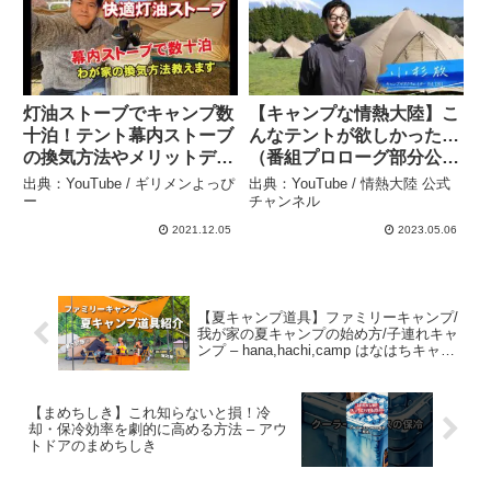
灯油ストーブでキャンプ数
【キャンプな情熱大陸】こ
十泊！テント幕内ストーブ
んなテントが欲しかった…
の換気方法やメリットデメ
（番組プロローグ部分公
リットを紹介 – ギリメンよ
開） – 情熱大陸 公式チャ
出典：YouTube / ギリメンよっぴ
出典：YouTube / 情熱大陸 公式
っぴー
ンネル
ー
チャンネル
2021.12.05
2023.05.06
【夏キャンプ道具】ファミリーキャンプ/
我が家の夏キャンプの始め方/子連れキャ
ンプ – hana,hachi,camp はなはちキャン
プ
【まめちしき】これ知らないと損！冷
却・保冷効率を劇的に高める方法 – アウ
トドアのまめちしき