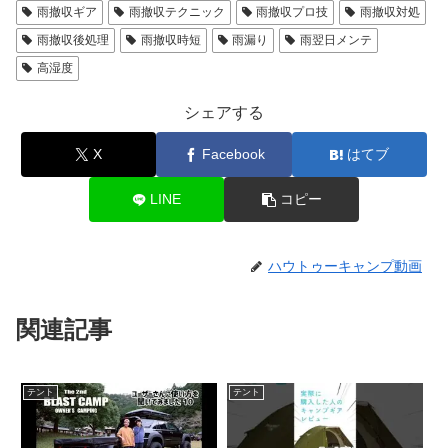
雨撤収ギア
雨撤収テクニック
雨撤収プロ技
雨撤収対処
雨撤収後処理
雨撤収時短
雨漏り
雨翌日メンテ
高湿度
シェアする
X
Facebook
はてブ
LINE
コピー
ハウトゥーキャンプ動画
関連記事
テント
テント