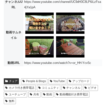
チャンネルU
https://www.youtube.com/channel/UC9dH3C8LP6iLzFsa
RL
4jYa1pA
動画サムネ
イル
動画URL
https://www.youtube.com/watch?v=or_HH-Ycv5c
チェア
People & Blogs
YouTube
アップロード
カメラ付き携帯電話
コミュニティ
チャンネル
ビデオ
ユーチューブ
共有
動画
動画機能付き携帯電話
無料