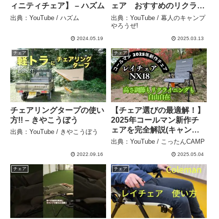
ィニティチェア】 – ハズム
ェア おすすめのリクライ
ニングチェア 【レビュ
出典：YouTube / ハズム
出典：YouTube / 幕人のキャンプ
ー・紹介】 – 幕人のキャン
やろうぜ!
プやろうぜ!
2024.05.19
2025.03.13
チェア
チェア
チェアリングタープの使い
【チェア選びの最適解！】
方!! – きやこうぼう
2025年コールマン新作チ
ェアを完全解説(キャンプ
出典：YouTube / きやこうぼう
ギア紹介)│コールマン「レ
出典：YouTube / こったんCAMP
イチェア NX 18(ヘザーグ
2022.09.16
2025.05.04
レー) 」 – こったんCAMP
チェア
チェア