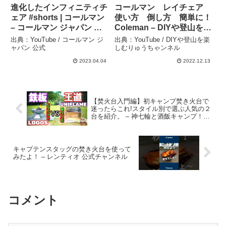
進化したインフィニティチ
コールマン レイチェア
ェア #shorts | コールマン
使い方 倒し方 簡単に！
– コールマン ジャパン 公
Coleman – DIYや登山を楽
式
しむりゅうちゃンネル
出典：YouTube / コールマン ジ
出典：YouTube / DIYや登山を楽
ャパン 公式
しむりゅうちゃンネル
2023.04.04
2022.12.13
【焚火台入門編】初キャンプ焚き火台で
迷ったらこれ!スタイル別で選ぶ人気の２
台を紹介。 – 神七輪と酒飯キャンプ！
【焚火と癒し探求おやじ】
キャプテンスタッグの焚き火台を使って
みたよ！ – レンティオ 公式チャンネル
コメント