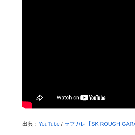
出典：
YouTube
/
ラフガレ【SK ROUGH GAR