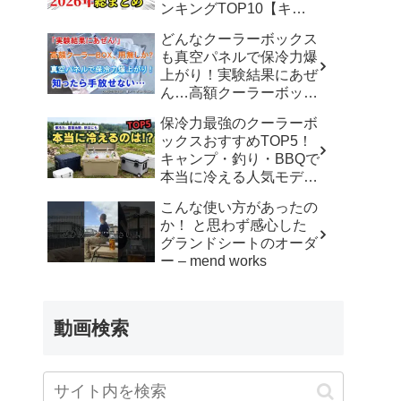
ンキングTOP10【キャ
ンプ道具 キャンプギア
どんなクーラーボックス
アウトドア】 – ヤミツキ
も真空パネルで保冷力爆
ソロキャンプ
上がり！実験結果にあぜ
ん…高額クーラーボック
スはもう不要！？ – 男の
保冷力最強のクーラーボ
こだわりチャンネル
ックスおすすめTOP5！
キャンプ・釣り・BBQで
本当に冷える人気モデル
厳選【2026年最新版】 –
こんな使い方があったの
本日のおすすめTOP
か！ と思わず感心した
グランドシートのオーダ
ー – mend works
動画検索