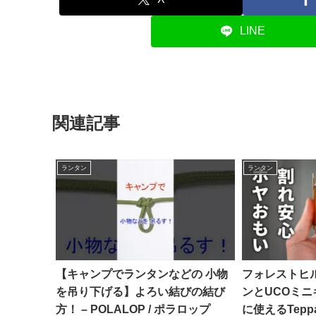
LINE
関連記事
ランタン
ランタン
【キャンプでランタンなどの 小物
フォレストヒ
を吊り下げる】よろい結びの結び
ンとUCOミ
方！ – POLALOP / ポラロップ
に使えるTepp