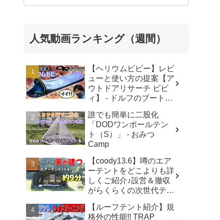
人気動画ランキング（週間）
【ヘリウムビビー】レビ
ューと使い方の提案【ア
ウトドアリサーチ ビビ
ィ】 - ドルフのブートキ
ャンプ
誰でも簡単に二股化
「DODワンポールテン
ト（S）」 - おみつ
Camp
【coody13.6】噂のエア
ーテントをどこよりも詳
しくご紹介♪設営＆撤収
がらくらくの次世代テン
ト！【coody】 - ちゃん
【ルーフテント紹介】規
ねるいのば
格外の性能!! TRAP