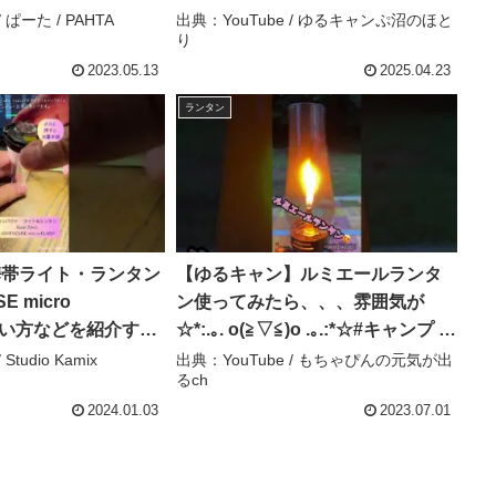
キャンプにオススメの
 ぱーた / PAHTA
出典：YouTube / ゆるキャンぷ沼のほと
り
ぱーた / PAHTA
2023.05.13
2025.04.23
ランタン
oの携帯ライト・ランタン
【ゆるキャン】ルミエールランタ
E micro
ン使ってみたら、、、雰囲気が
使い方などを紹介する
☆*:.｡. o(≧▽≦)o .｡.:*☆#キャンプ #
 Kamix
キャンプギア #ランタン #ゆるキャ
Studio Kamix
出典：YouTube / もちゃぴんの元気が出
るch
ン – もちゃぴんの元気が出るch
2024.01.03
2023.07.01