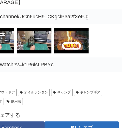
ARAGE】
m/channel/UCn6ucH9_CKgclP3a2fXeF-g
m/watch?v=k1R6lsLPBYc
アウトドア
オイルランタン
キャンプ
キャンプギア
方
使用法
ェアする
Facebook
はてブ