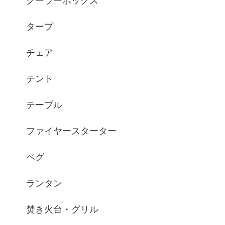
クーラーボックス
タープ
チェア
テント
テーブル
ファイヤースターター
ペグ
ランタン
焚き火台・グリル