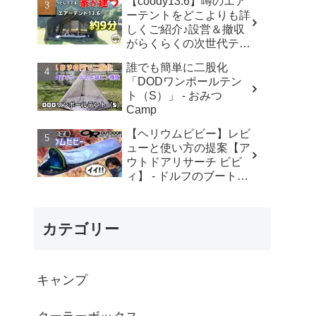
【coody13.6】噂のエア
ド・元coodyユーザー) -
ーテントをどこよりも詳
YOSHIHIRO
しくご紹介♪設営＆撤収
OUTDOORS-AIR TENT
がらくらくの次世代テン
CAMPER
ト！【coody】 - ちゃん
誰でも簡単に二股化
ねるいのば
「DODワンポールテン
ト（S）」 - おみつ
Camp
【ヘリウムビビー】レビ
ューと使い方の提案【ア
ウトドアリサーチ ビビ
ィ】 - ドルフのブートキ
ャンプ
カテゴリー
キャンプ