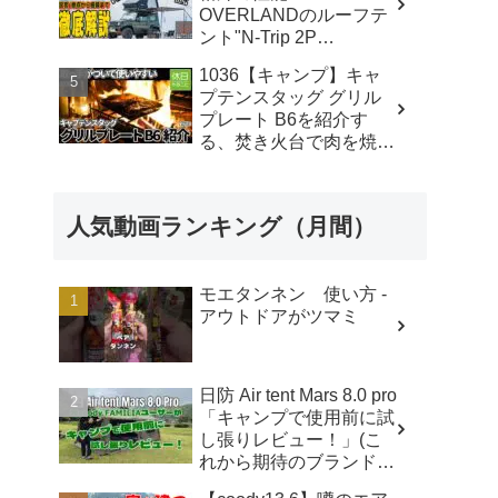
OVERLANDのルーフテ
ント"N-Trip 2P
Extreme"とサイドオーニ
1036【キャンプ】キャ
ング"Auto Awning
プテンスタッグ グリル
2x2.5m"を徹底解説!! - ル
プレート B6を紹介す
ーフテントのレンタル・
る、焚き火台で肉を焼く
販売・取付・買取
- 休日やること /
【STRAYCATS】
Kyuuzitsu Yarukoto
人気動画ランキング（月間）
モエタンネン 使い方 -
アウトドアがツマミ
日防 Air tent Mars 8.0 pro
「キャンプで使用前に試
し張りレビュー！」(こ
れから期待のブランド・
エアテント・日本ブラン