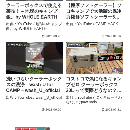
クーラーボックスで使える
【極厚ソフトクーラー】ソ
裏技！ – 地球のキャンプ
ロキャンプで大活躍の保冷
飯。by WHOLE EARTH
力抜群ソフトクーラー5
選！炎天下で保冷比較して
出典：YouTube / 地球のキャンプ
出典：YouTube / CAMP HACK
みました。 – CAMP
飯。by WHOLE EARTH
HACK
2025.08.23
2022.08.26
クーラーボックス
クーラーボックス
洗いづらいクーラーボック
コストコで気になるキャン
スの洗浄 wash-U for
プゼロ クーラーボックス
CAMP – wash_U_official
20L って実際どうなの？ –
にくきゅーさわらないで
出典：YouTube / wash_U_official
出典：YouTube / にくきゅーさわ
paw pads
らないでpaw pads
2023.06.20
2022.07.21