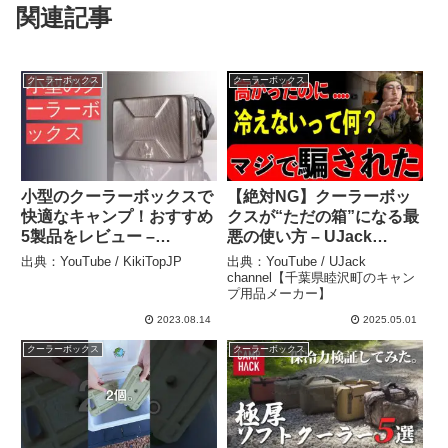
関連記事
クーラーボックス
クーラーボックス
小型のクーラーボックスで
【絶対NG】クーラーボッ
快適なキャンプ！おすすめ
クスが“ただの箱”になる最
5製品をレビュー –
悪の使い方 – UJack
KikiTopJP
channel【千葉県睦沢町の
出典：YouTube / KikiTopJP
出典：YouTube / UJack
キャンプ用品メーカー】
channel【千葉県睦沢町のキャン
プ用品メーカー】
2023.08.14
2025.05.01
クーラーボックス
クーラーボックス