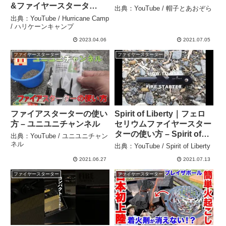
&ファイヤースタータ
出典：YouTube / 帽子とあおぞら
ー”焚き火SPECIAL』開封
出典：YouTube / Hurricane Camp
レビュー来月号がヤバすぎ
/ ハリケーンキャンプ
『神付録確定』キャンプ道
2023.04.06
2021.07.05
具【ビーパル 特別付録】
ファイヤースターター
ファイヤースターター
#495 – Hurricane Camp /
ハリケーンキャンプ
ファイアスターターの使い
Spirit of Liberty｜フェロ
方 – ユニユニチャンネル
セリウムファイヤースター
ターの使い方 – Spirit of
出典：YouTube / ユニユニチャン
Liberty
ネル
出典：YouTube / Spirit of Liberty
2021.06.27
2021.07.13
ファイヤースターター
ファイヤースターター