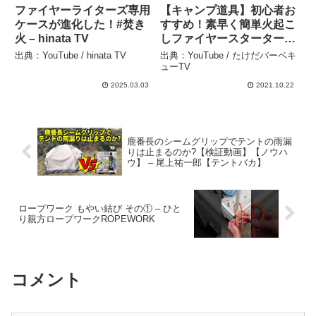
ファイヤーライターズ専用
【キャンプ道具】初心者お
ケースが進化した！#焚き
すすめ！素早く簡単火起こ
火 – hinata TV
しファイヤースターター
【ブレイザボール】 – たけ
出典：YouTube / hinata TV
出典：YouTube / たけだバーベキ
だバーベキューTV
ューTV
2025.03.03
2021.10.22
鹿番長のシームグリップでテントの雨漏
りは止まるのか?【検証動画】【ノウハ
ウ】 – 尾上祐一郎【テントバカ】
ロープワーク もやい結び その① – ひと
り親方ロープワークROPEWORK
コメント