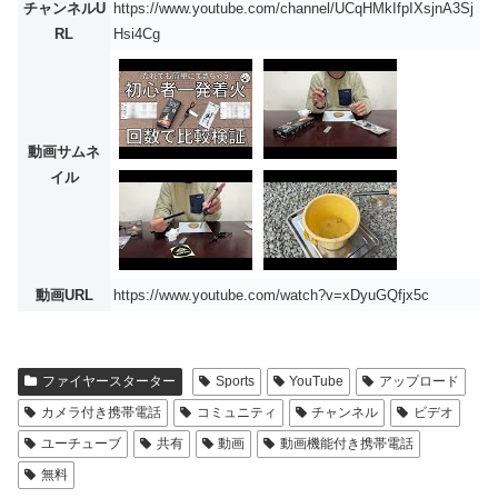
チャンネルU
https://www.youtube.com/channel/UCqHMkIfpIXsjnA3Sj
RL
Hsi4Cg
動画サムネ
イル
動画URL
https://www.youtube.com/watch?v=xDyuGQfjx5c
ファイヤースターター
Sports
YouTube
アップロード
カメラ付き携帯電話
コミュニティ
チャンネル
ビデオ
ユーチューブ
共有
動画
動画機能付き携帯電話
無料