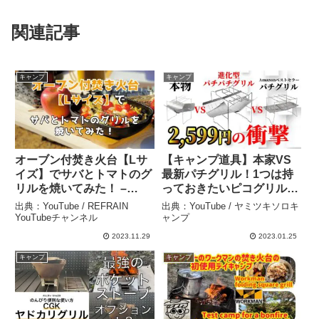
関連記事
キャンプ
キャンプ
オーブン付焚き火台【Lサ
【キャンプ道具】本家VS
イズ】でサバとトマトのグ
最新パチグリル！1つは持
リルを焼いてみた！ –
っておきたいピコグリルタ
REFRAIN YouTubeチャン
イプ焚き火台の決定版！
出典：YouTube / REFRAIN
出典：YouTube / ヤミツキソロキ
ネル
【TokyoCamp
YouTubeチャンネル
ャンプ
wolfyokoutdoors 】 – ヤ
2023.11.29
2023.01.25
ミツキソロキャンプ
キャンプ
キャンプ