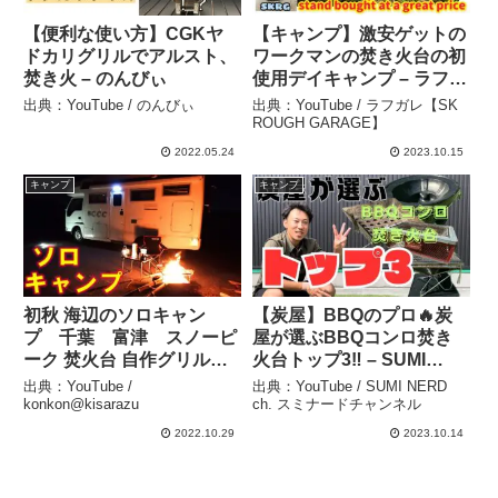
【便利な使い方】CGKヤ
【キャンプ】激安ゲットの
ドカリグリルでアルスト、
ワークマンの焚き火台の初
焚き火 – のんびぃ
使用デイキャンプ – ラフガ
レ【SK ROUGH
出典：YouTube / のんびぃ
出典：YouTube / ラフガレ【SK
GARAGE】
ROUGH GARAGE】
2022.05.24
2023.10.15
キャンプ
キャンプ
初秋 海辺のソロキャン
【炭屋】BBQのプロ🔥炭
プ 千葉 富津 スノーピ
屋が選ぶBBQコンロ焚き
ーク 焚火台 自作グリルブ
火台トップ3‼️ – SUMI
リッジ おでん 海鮮バー
NERD ch. スミナードチャ
出典：YouTube /
出典：YouTube / SUMI NERD
ベキュー キャンピングカ
ンネル
konkon@kisarazu
ch. スミナードチャンネル
ー シャワー 車中泊 –
2022.10.29
2023.10.14
konkon@kisarazu