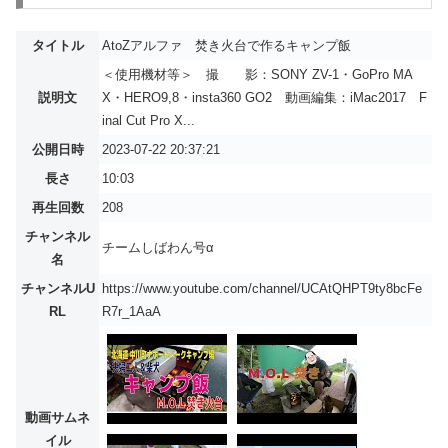
タイトル
AtoZアルファ 焚き火台で作るキャンプ飯
＜使用機材等＞ 撮 影：SONY ZV-1・GoPro MA
説明文
X・HERO9,8・insta360 GO2 動画編集：iMac2017 F
inal Cut Pro X...
公開日時
2023-07-22 20:37:21
長さ
10:03
再生回数
208
チャンネル
チームしばわん号α
名
チャンネルU
https://www.youtube.com/channel/UCAtQHPT9ty8bcFe
RL
R7r_1AaA
動画サムネ
イル