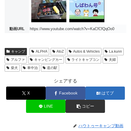
動画URL
https://www.youtube.com/watch?v=KaCfCfQqOo0
キャンプ
ALPHA
AtoZ
Autos & Vehicles
La.kunn
アルファ
キャンピングカー
ライトキャブコン
夫婦
柴犬
車中泊
道の駅
シェアする
X
Facebook
はてブ
LINE
コピー
ハウトゥーキャンプ動画