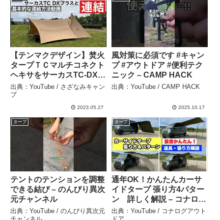
【テンマクデザイン】焚火
風対策に必須です #キャン
タープＴＣマルチコネクト
プ #アウトドア #便利テク
ヘキサをサーカスTC-DXプ
ニック – CAMP HACK
ラスへの連結方法 – さざな
出典：YouTube / さざなみキャン
出典：YouTube / CAMP HACK
みキャンプ
プ
2023.05.27
2025.10.17
タープ
タープ
テントのテンションを調整
通年OK！かんたんカーサ
できる結び – のんびり異次
イドタープ 張り方4パター
元チャンネル
ン 詳しく解説 – コナログ
アウトドア
出典：YouTube / のんびり異次元
出典：YouTube / コナログアウト
チャンネル
ドア