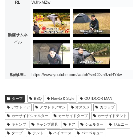
RL
WJhxMZw
動画サムネ
イル
動画URL
https://www.youtube.com/watch?v=CDvn9zcRY4w
タープ
BBQ
Howto & Style
OUTDOOR MAN
アウトドア
アウトドアマン
オススメ
カラップ
カーサイドシェルター
カーサイドタープ
カーサイドテント
キャンプ
キャンプ道具
ギア
シェルター
ジムニー
タープ
テント
ハイエース
バーベキュー