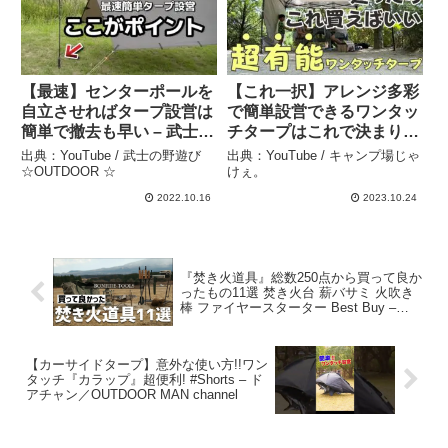
【最速】センターポールを
【これ一択】アレンジ多彩
自立させればタープ設営は
で簡単設営できるワンタッ
簡単で撤去も早い – 武士の
チタープはこれで決まり！
野遊び☆OUTDOOR ☆
【ファミリーキャンプ初心
出典：YouTube / 武士の野遊び
出典：YouTube / キャンプ場じゃ
者】 – キャンプ場じゃけ
☆OUTDOOR ☆
けぇ。
ぇ。
2022.10.16
2023.10.24
『焚き火道具』総数250点から買って良か
ったもの11選 焚き火台 薪バサミ 火吹き
棒 ファイヤースターター Best Buy –
ken10 /camp addict
【カーサイドタープ】意外な使い方!!ワン
タッチ『カラップ』超便利! #Shorts – ド
アチャン／OUTDOOR MAN channel