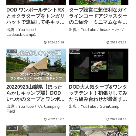
DOD ワンポールテントRX
タープ設営に超便利なガイ
とオクラタープをトンガリ
ラインコードアジャスター
ハットで連結して冬キャン
のご紹介 ミニマムなキャ
プを満喫してみました😄✨
ンプギア – headz へっづ
出典：YouTube /
出典：YouTube / headz へっづ
– Laidbuck.camp∆
Laidbuck.camp∆
2024.10.19
2023.03.19
タープ
タープ
20220923山梨県【ほった
DOD大人気タープ&ワンタ
らかしキャンプ場】DOD
ッチテント！初張りしてみ
いつかのタープとワンポー
たら組み合わせが最高すぎ
ルテントMで大雨キャン
ました😆#キャンプ #dod #
出典：YouTube / K's Camping
出典：YouTube / SumiCamp
プ。 – K’s Camping Field
タープ #ワンタッチテント
Field
– SumiCamp
2022.10.07
2024.08.14
タープ
タープ