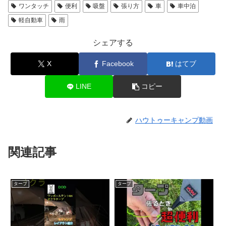
ワンタッチ
便利
吸盤
張り方
車
車中泊
軽自動車
雨
シェアする
X
Facebook
はてブ
LINE
コピー
ハウトゥーキャンプ動画
関連記事
タープ
タープ