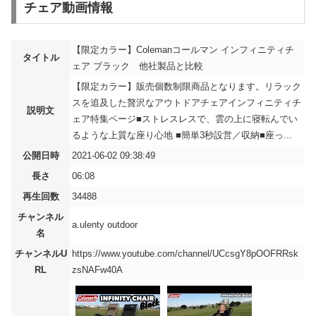
チェア動画情報
【限定カラー】Colemanコールマン インフィニティチ
タイトル
ェア ブラック 他社製品と比較
【限定カラー】販売個数制限商品となります。リラック
スを追及した贅沢なアウトドアチェアインフィニティチ
説明文
ェア特集ページ■ストレスレスで、雲の上に寝転んでい
るような上質な座り心地 ■簡単3秒設営／収納■座っ...
公開日時
2021-06-02 09:38:49
長さ
06:08
再生回数
34488
チャンネル
a.ulenty outdoor
名
チャンネルU
https://www.youtube.com/channel/UCcsgY8pOOFRRsk
RL
zsNAFw40A