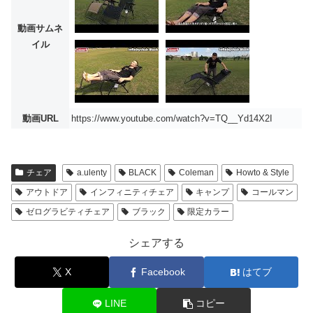
動画サムネ
イル
動画URL
https://www.youtube.com/watch?v=TQ__Yd14X2I
チェア
a.ulenty
BLACK
Coleman
Howto & Style
アウトドア
インフィニティチェア
キャンプ
コールマン
ゼログラビティチェア
ブラック
限定カラー
シェアする
X
Facebook
はてブ
LINE
コピー