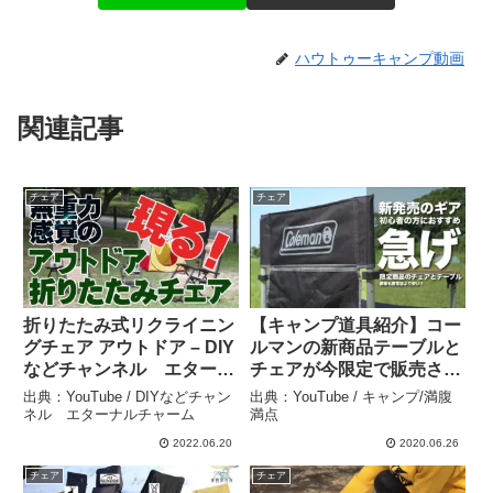
ハウトゥーキャンプ動画
関連記事
チェア
チェア
折りたたみ式リクライニン
【キャンプ道具紹介】コー
グチェア アウトドア – DIY
ルマンの新商品テーブルと
などチャンネル エターナ
チェアが今限定で販売され
ルチャーム
ている【ブラックキャン
出典：YouTube / DIYなどチャン
出典：YouTube / キャンプ/満腹
プ】イージーロールテーブ
ネル エターナルチャーム
満点
ル110/スリムキャプテンチ
2022.06.20
2020.06.26
ェア – キャンプ/満腹満点
チェア
チェア