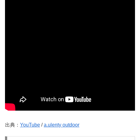
出典：
YouTube
/
a.ulenty outdoor