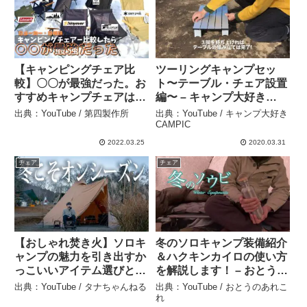
【キャンピングチェア比
ツーリングキャンプセッ
較】〇〇が最強だった。お
ト〜テーブル・チェア設置
すすめキャンプチェアはコ
編〜 – キャンプ大好き
レ！！キャンプギア紹介 –
CAMPIC
出典：YouTube / 第四製作所
出典：YouTube / キャンプ大好き
第四製作所
CAMPIC
2022.03.25
2020.03.31
チェア
チェア
【おしゃれ焚き火】ソロキ
冬のソロキャンプ装備紹介
ャンプの魅力を引き出すか
＆ハクキンカイロの使い方
っこいいアイテム選びと使
を解説します！ – おとうの
い方#477 – タナちゃんね
あれこれ
出典：YouTube / タナちゃんねる
出典：YouTube / おとうのあれこ
る
れ