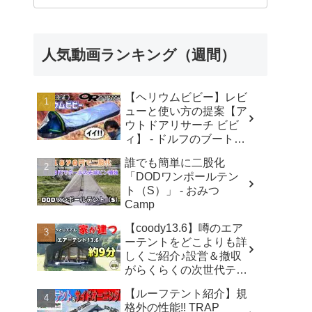
人気動画ランキング（週間）
【ヘリウムビビー】レビ
ューと使い方の提案【ア
ウトドアリサーチ ビビ
ィ】 - ドルフのブートキ
ャンプ
誰でも簡単に二股化
「DODワンポールテン
ト（S）」 - おみつ
Camp
【coody13.6】噂のエア
ーテントをどこよりも詳
しくご紹介♪設営＆撤収
がらくらくの次世代テン
ト！【coody】 - ちゃん
【ルーフテント紹介】規
ねるいのば
格外の性能!! TRAP