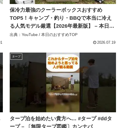
保冷力最強のクーラーボックスおすすめ
TOP5！キャンプ・釣り・BBQで本当に冷え
る人気モデル厳選【2026年最新版】 – 本日の
おすすめTOP
出典：YouTube / 本日のおすすめTOP
01
2026.07.19
タープ
し
タープ泊を始めたい貴方へ… #タープ #ddタ
ープ – 〔無限タープ図鑑〕カンナバ