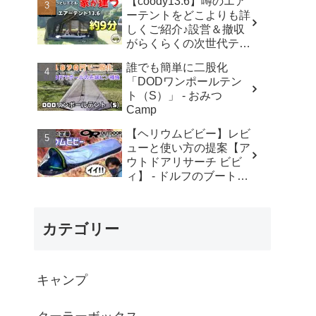
【coody13.6】噂のエア
ド・元coodyユーザー) -
ーテントをどこよりも詳
YOSHIHIRO
しくご紹介♪設営＆撤収
OUTDOORS-AIR TENT
がらくらくの次世代テン
CAMPER
ト！【coody】 - ちゃん
誰でも簡単に二股化
ねるいのば
「DODワンポールテン
ト（S）」 - おみつ
Camp
【ヘリウムビビー】レビ
ューと使い方の提案【ア
ウトドアリサーチ ビビ
ィ】 - ドルフのブートキ
ャンプ
カテゴリー
キャンプ