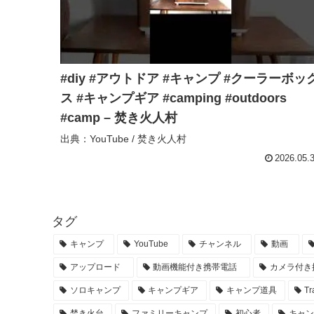
#diy #アウトドア #キャンプ #クーラーボッ
ス #キャンプギア #camping #outdoors
#camp – 焚き火人村
出典：YouTube / 焚き火人村
2026.05.
タグ
キャンプ
YouTube
チャンネル
動画
アップロード
動画機能付き携帯電話
カメラ付き
ソロキャンプ
キャンプギア
キャンプ道具
Tr
焚き火台
ファミリーキャンプ
初心者
キャ