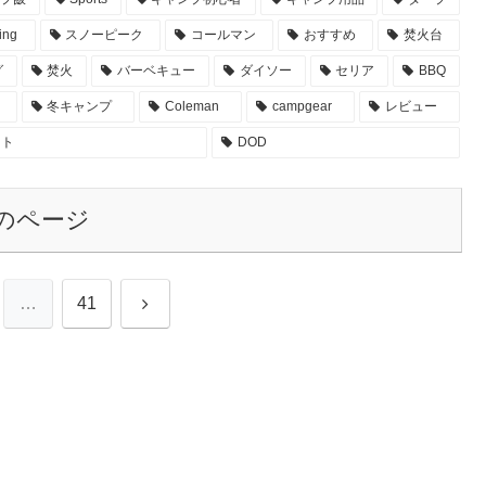
ing
スノーピーク
コールマン
おすすめ
焚火台
グ
焚火
バーベキュー
ダイソー
セリア
BBQ
冬キャンプ
Coleman
campgear
レビュー
フト
DOD
のページ
次
…
41
へ