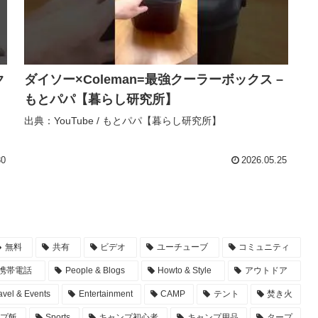
ク
ダイソー×Coleman=最強クーラーボックス –
もとパパ【暮らし研究所】
出典：YouTube / もとパパ【暮らし研究所】
30
2026.05.25
無料
共有
ビデオ
ユーチューブ
コミュニティ
携帯電話
People & Blogs
Howto & Style
アウトドア
avel & Events
Entertainment
CAMP
テント
焚き火
ンプ飯
Sports
キャンプ初心者
キャンプ用品
タープ