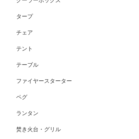
クーラーボックス
タープ
チェア
テント
テーブル
ファイヤースターター
ペグ
ランタン
焚き火台・グリル