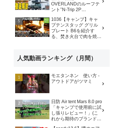
OVERLANDのルーフテ
ント"N-Trip 2P
Extreme"とサイドオーニ
1036【キャンプ】キャ
ング"Auto Awning
プテンスタッグ グリル
2x2.5m"を徹底解説!! - ル
プレート B6を紹介す
ーフテントのレンタル・
る、焚き火台で肉を焼く
販売・取付・買取
- 休日やること /
【STRAYCATS】
Kyuuzitsu Yarukoto
人気動画ランキング（月間）
モエタンネン 使い方 -
アウトドアがツマミ
日防 Air tent Mars 8.0 pro
「キャンプで使用前に試
し張りレビュー！」(こ
れから期待のブランド・
エアテント・日本ブラン