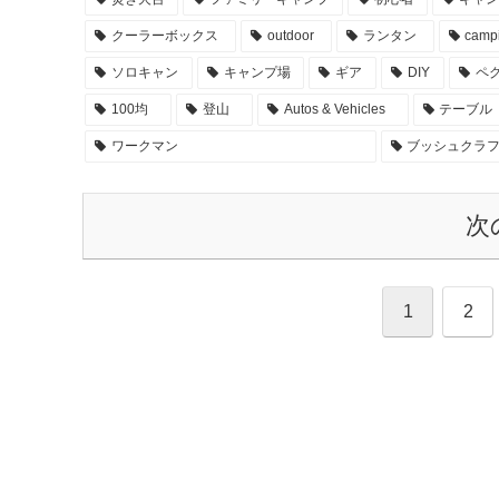
クーラーボックス
outdoor
ランタン
camp
ソロキャン
キャンプ場
ギア
DIY
ペ
100均
登山
Autos & Vehicles
テーブル
ワークマン
ブッシュクラ
次
1
2