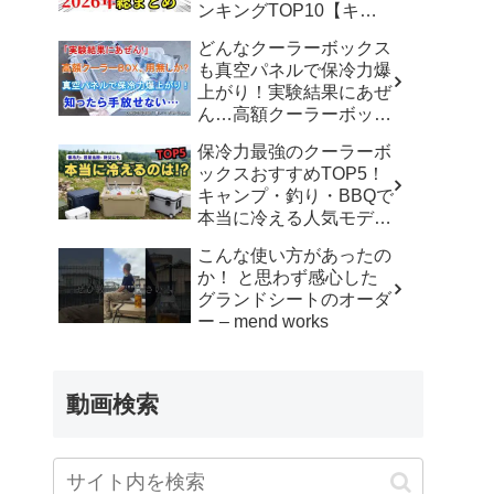
ンキングTOP10【キャ
ンプ道具 キャンプギア
どんなクーラーボックス
アウトドア】 – ヤミツキ
も真空パネルで保冷力爆
ソロキャンプ
上がり！実験結果にあぜ
ん…高額クーラーボック
スはもう不要！？ – 男の
保冷力最強のクーラーボ
こだわりチャンネル
ックスおすすめTOP5！
キャンプ・釣り・BBQで
本当に冷える人気モデル
厳選【2026年最新版】 –
こんな使い方があったの
本日のおすすめTOP
か！ と思わず感心した
グランドシートのオーダ
ー – mend works
動画検索